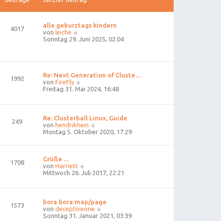
alle geburztags kindern
4017
N
von
leiche
e
Sonntag 29. Juni 2025, 02:04
u
e
s
t
e
Re: Next Generation of Cluste…
1992
r
N
von
FireFly
B
e
Freitag 31. Mai 2024, 16:48
e
u
i
e
t
s
r
t
Re: Clusterball Linux, Guide
249
a
e
N
von
hendrikhein
g
r
e
Montag 5. Oktober 2020, 17:29
B
u
e
e
i
s
t
Grüße ...
t
1708
r
N
von
Harriett
e
a
e
Mittwoch 26. Juli 2017, 22:21
r
g
u
B
e
e
s
i
t
t
bora bora map/page
1573
e
r
N
von
deceptiveone
r
a
e
Sonntag 31. Januar 2021, 03:39
B