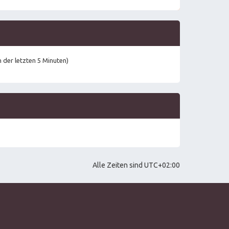
g
u
e
e
i
s
t
t
r
e
a
r
g
B
e
i
n der letzten 5 Minuten)
t
r
a
g
Alle Zeiten sind
UTC+02:00