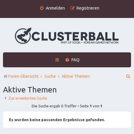
Anmelden
Registrieren
FAQ
S
Foren-Übersicht
Suche
Aktive Themen
u
Aktive Themen
c
Zur erweiterten Suche
h
Die Suche ergab 0 Treffer • Seite
1
von
1
e
Es wurden keine passenden Ergebnisse gefunden.