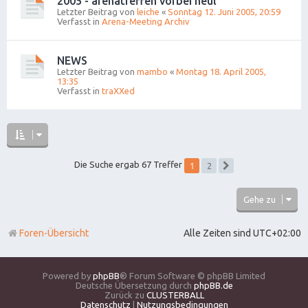
2005 - arenatreffen vorbei heul
Letzter Beitrag von
leiche
«
Sonntag 12. Juni 2005, 20:59
Verfasst in
Arena-Meeting Archiv
NEWS
Letzter Beitrag von
mambo
«
Montag 18. April 2005,
13:35
Verfasst in
traXXed
1
Die Suche ergab 67 Treffer
2
Nächste
Gehe zu
Foren-Übersicht
Alle Zeiten sind
UTC+02:00
Powered by
phpBB
® Forum Software © phpBB Limited
Deutsche Übersetzung durch
phpBB.de
Zurück zu
CLUSTERBALL
Datenschutz
|
Nutzungsbedingungen