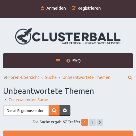
Anmelden
Registrieren
FAQ
S
Foren-Übersicht
Suche
Unbeantwortete Themen
u
Unbeantwortete Themen
c
Zur erweiterten Suche
h
e
1
Die Suche ergab 67 Treffer
2
Nächste