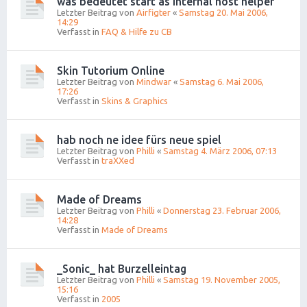
was bedeutet start as internal host helper
Letzter Beitrag von
Airfigter
«
Samstag 20. Mai 2006,
14:29
Verfasst in
FAQ & Hilfe zu CB
Skin Tutorium Online
Letzter Beitrag von
Mindwar
«
Samstag 6. Mai 2006,
17:26
Verfasst in
Skins & Graphics
hab noch ne idee fürs neue spiel
Letzter Beitrag von
Philli
«
Samstag 4. März 2006, 07:13
Verfasst in
traXXed
Made of Dreams
Letzter Beitrag von
Philli
«
Donnerstag 23. Februar 2006,
14:28
Verfasst in
Made of Dreams
_Sonic_ hat Burzelleintag
Letzter Beitrag von
Philli
«
Samstag 19. November 2005,
15:16
Verfasst in
2005