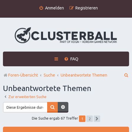
Anmelden
Registrieren
FAQ
S
Foren-Übersicht
Suche
Unbeantwortete Themen
u
Unbeantwortete Themen
c
Zur erweiterten Suche
h
e
1
Die Suche ergab 67 Treffer
2
Nächste