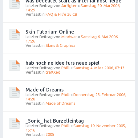
was bedeutet start as internal host helper
Letzter Beitrag von
Airfigter
«
Samstag 20. Mai 2006,
14:29
Verfasst in
FAQ & Hilfe zu CB
Skin Tutorium Online
Letzter Beitrag von
Mindwar
«
Samstag 6. Mai 2006,
17:26
Verfasst in
Skins & Graphics
hab noch ne idee fürs neue spiel
Letzter Beitrag von
Philli
«
Samstag 4. März 2006, 07:13
Verfasst in
traXXed
Made of Dreams
Letzter Beitrag von
Philli
«
Donnerstag 23. Februar 2006,
14:28
Verfasst in
Made of Dreams
_Sonic_ hat Burzelleintag
Letzter Beitrag von
Philli
«
Samstag 19. November 2005,
15:16
Verfasst in
2005