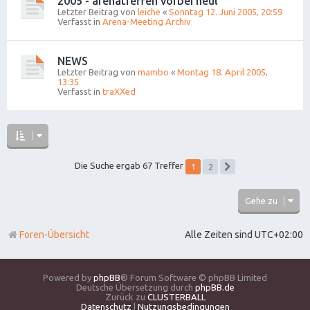
2005 - arenatreffen vorbei heul
Letzter Beitrag von
leiche
«
Sonntag 12. Juni 2005, 20:59
Verfasst in
Arena-Meeting Archiv
NEWS
Letzter Beitrag von
mambo
«
Montag 18. April 2005,
13:35
Verfasst in
traXXed
1
Die Suche ergab 67 Treffer
2
Nächste
Gehe zu
Foren-Übersicht
Alle Zeiten sind
UTC+02:00
Powered by
phpBB
® Forum Software © phpBB Limited
Deutsche Übersetzung durch
phpBB.de
Zurück zu
CLUSTERBALL
Datenschutz
|
Nutzungsbedingungen