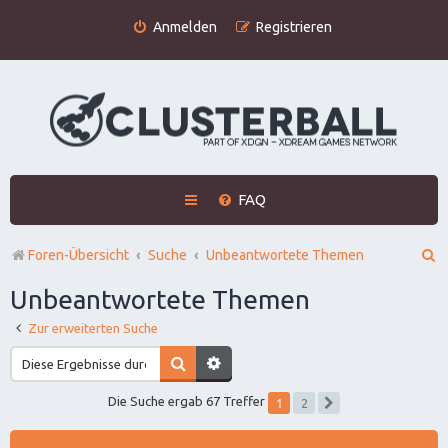
Anmelden
Registrieren
FAQ
S
Foren-Übersicht
Suche
Unbeantwortete Themen
u
Unbeantwortete Themen
c
Zur erweiterten Suche
h
e
1
Die Suche ergab 67 Treffer
2
Nächste