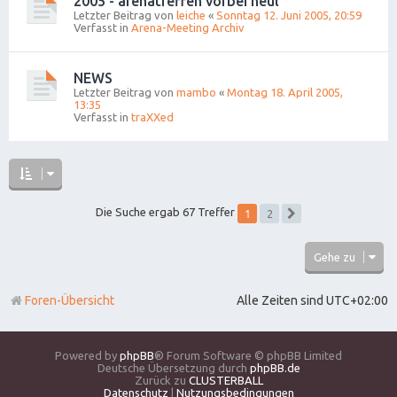
2005 - arenatreffen vorbei heul
Letzter Beitrag von
leiche
«
Sonntag 12. Juni 2005, 20:59
Verfasst in
Arena-Meeting Archiv
NEWS
Letzter Beitrag von
mambo
«
Montag 18. April 2005,
13:35
Verfasst in
traXXed
1
Die Suche ergab 67 Treffer
2
Nächste
Gehe zu
Foren-Übersicht
Alle Zeiten sind
UTC+02:00
Powered by
phpBB
® Forum Software © phpBB Limited
Deutsche Übersetzung durch
phpBB.de
Zurück zu
CLUSTERBALL
Datenschutz
|
Nutzungsbedingungen