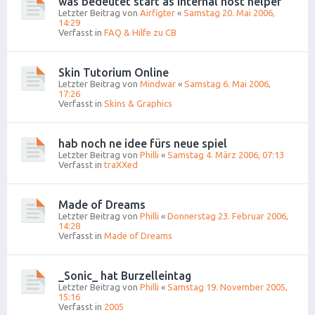
was bedeutet start as internal host helper
Letzter Beitrag von
Airfigter
«
Samstag 20. Mai 2006,
14:29
Verfasst in
FAQ & Hilfe zu CB
Skin Tutorium Online
Letzter Beitrag von
Mindwar
«
Samstag 6. Mai 2006,
17:26
Verfasst in
Skins & Graphics
hab noch ne idee fürs neue spiel
Letzter Beitrag von
Philli
«
Samstag 4. März 2006, 07:13
Verfasst in
traXXed
Made of Dreams
Letzter Beitrag von
Philli
«
Donnerstag 23. Februar 2006,
14:28
Verfasst in
Made of Dreams
_Sonic_ hat Burzelleintag
Letzter Beitrag von
Philli
«
Samstag 19. November 2005,
15:16
Verfasst in
2005