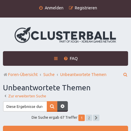
Anmelden
Registrieren
FAQ
S
Foren-Übersicht
Suche
Unbeantwortete Themen
u
Unbeantwortete Themen
c
Zur erweiterten Suche
h
e
1
Die Suche ergab 67 Treffer
2
Nächste