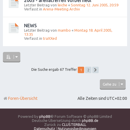
2005 - arenatreffen vorbei heul
Letzter Beitrag von
leiche
«
Sonntag 12. Juni 2005, 20:59
Verfasst in
Arena-Meeting Archiv
NEWS
Letzter Beitrag von
mambo
«
Montag 18. April 2005,
13:35
Verfasst in
traXXed
1
Die Suche ergab 67 Treffer
2
Nächste
Gehe zu
Foren-Übersicht
Alle Zeiten sind
UTC+02:00
Powered by
phpBB
® Forum Software © phpBB Limited
Deutsche Übersetzung durch
phpBB.de
Zurück zu
CLUSTERBALL
Datenschutz
|
Nutzungsbedingungen