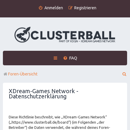
Anmelden
Registrieren
FAQ
S
Foren-Übersicht
u
XDream-Games Network -
c
Datenschutzerklärung
h
e
Diese Richtlinie beschreibt, wie „XDream-Games Network“
(„https://www.clusterball.de/board“) (im Folgenden „der
Betreiber“) die Daten verwendet, die während deines Foren-