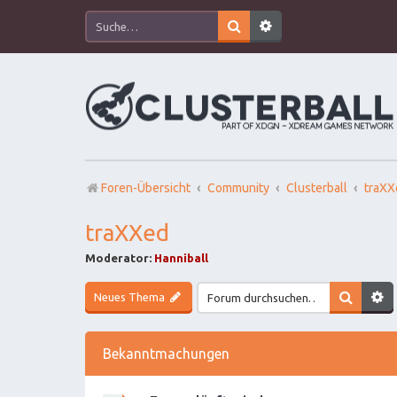
Foren-Übersicht
Community
Clusterball
traXX
traXXed
Moderator:
Hanniball
Neues Thema
Bekanntmachungen