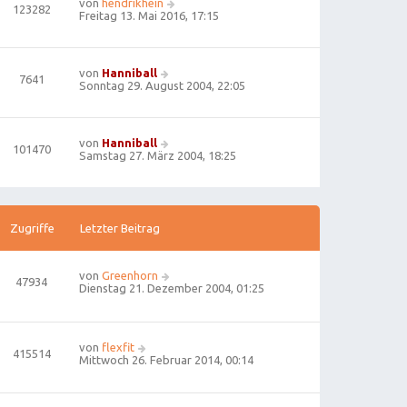
von
hendrikhein
123282
Freitag 13. Mai 2016, 17:15
von
Hanniball
7641
Sonntag 29. August 2004, 22:05
von
Hanniball
101470
Samstag 27. März 2004, 18:25
Zugriffe
Letzter Beitrag
von
Greenhorn
47934
Dienstag 21. Dezember 2004, 01:25
von
flexfit
415514
Mittwoch 26. Februar 2014, 00:14