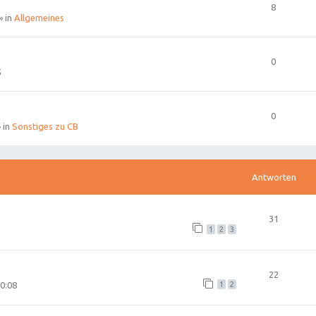
8
» in
Allgemeines
0
5
0
 in
Sonstiges zu CB
Antworten
31
1
2
3
22
0:08
1
2