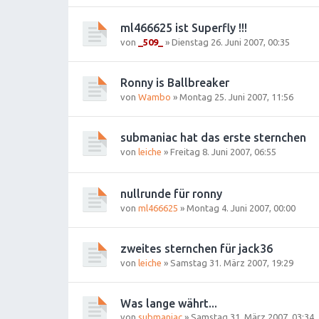
ml466625 ist Superfly !!!
von
_509_
»
Dienstag 26. Juni 2007, 00:35
Ronny is Ballbreaker
von
Wambo
»
Montag 25. Juni 2007, 11:56
submaniac hat das erste sternchen
von
leiche
»
Freitag 8. Juni 2007, 06:55
nullrunde für ronny
von
ml466625
»
Montag 4. Juni 2007, 00:00
zweites sternchen für jack36
von
leiche
»
Samstag 31. März 2007, 19:29
Was lange währt...
von
submaniac
»
Samstag 31. März 2007, 03:34