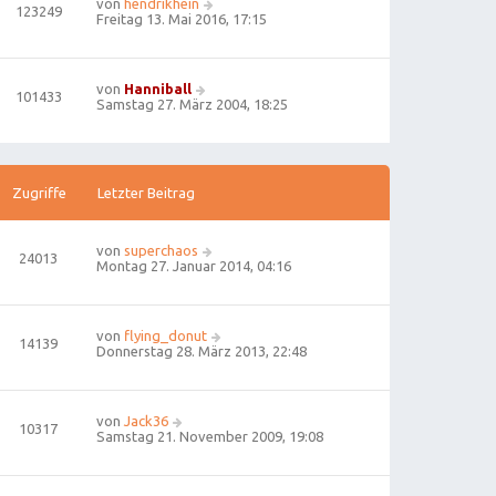
von
hendrikhein
123249
Freitag 13. Mai 2016, 17:15
von
Hanniball
101433
Samstag 27. März 2004, 18:25
Zugriffe
Letzter Beitrag
von
superchaos
24013
Montag 27. Januar 2014, 04:16
von
flying_donut
14139
Donnerstag 28. März 2013, 22:48
von
Jack36
10317
Samstag 21. November 2009, 19:08