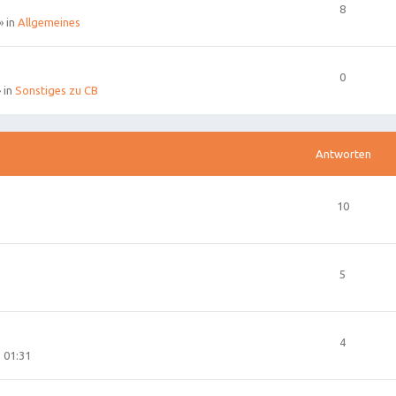
8
» in
Allgemeines
0
 in
Sonstiges zu CB
Antworten
10
5
4
 01:31