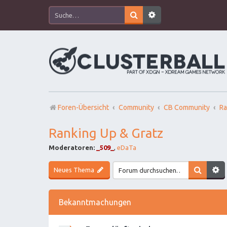
Foren-Übersicht
Community
CB Community
Ra
Ranking Up & Gratz
Moderatoren:
_509_
,
eDaTa
Neues Thema
Bekanntmachungen