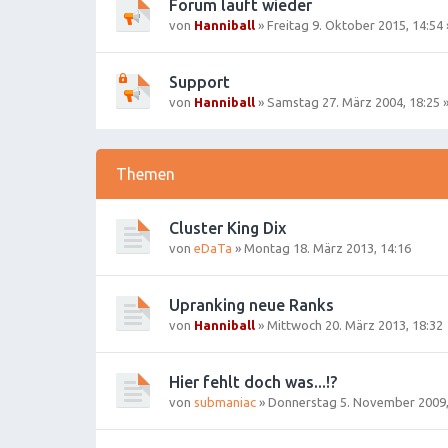
Forum läuft wieder
von
Hanniball
»
Freitag 9. Oktober 2015, 14:54
Support
von
Hanniball
»
Samstag 27. März 2004, 18:25
»
Themen
Cluster King Dix
von
eDaTa
»
Montag 18. März 2013, 14:16
Upranking neue Ranks
von
Hanniball
»
Mittwoch 20. März 2013, 18:32
Hier fehlt doch was...!?
von
submaniac
»
Donnerstag 5. November 2009,