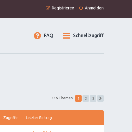
Registrieren
Anmelden
FAQ
Schnellzugriff
1
116 Themen
2
3
Nächste
Zugriffe
Letzter Beitrag