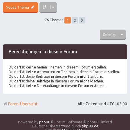
Neues Thema
1
76 Themen
2
Nächste
Gehe zu
Berechtigungen in diesem Forum
Du darfst
keine
neuen Themen in diesem Forum erstellen.
Du darfst
keine
Antworten zu Themen in diesem Forum erstellen.
Du darfst deine Beiträge in diesem Forum
nicht
ändern.
Du darfst deine Beiträge in diesem Forum
nicht
löschen.
Du darfst
keine
Dateianhänge in diesem Forum erstellen.
Foren-Übersicht
Alle Zeiten sind
UTC+02:00
Powered by
phpBB
® Forum Software © phpBB Limited
Deutsche Übersetzung durch
phpBB.de
Zurück zu
CLUSTERBALL