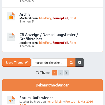
Themen:
5
Archiv
Moderatoren:
blindfury
,
feuerpfeil
,
float
Themen:
5
CB Anzeige / Darstellungsfehler /
Grafiktreiber
Moderatoren:
blindfury
,
feuerpfeil
,
float
Themen:
6
Neues Thema
1
76 Themen
2
Nächste
Bekanntmachungen
Forum läuft wieder
Letzter Beitrag von
hendrikhein
«
Freitag 13. Mai 2016,
17:15