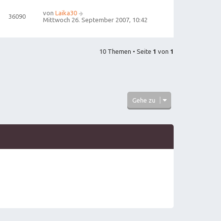
von
Laika30
36090
Mittwoch 26. September 2007, 10:42
10 Themen • Seite
1
von
1
Gehe zu