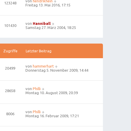
von
hendrikhein
123248
Freitag 13. Mai 2016, 17:15
von
Hanniball
101430
Samstag 27. März 2004, 18:25
Zugriffe
Letzter Beitrag
von
hammerhart
20499
Donnerstag 5. November 2009, 14:44
von
Philli
28658
Montag 10. August 2009, 20:39
von
Philli
8006
Montag 16. Februar 2009, 17:21