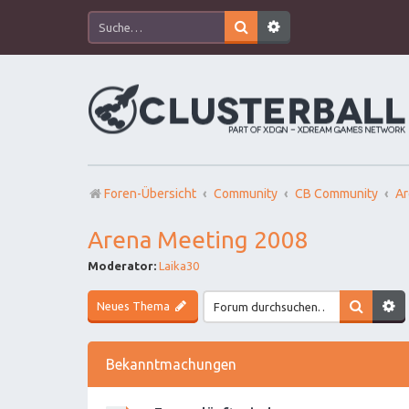
Foren-Übersicht
Community
CB Community
Ar
Arena Meeting 2008
Moderator:
Laika30
Neues Thema
Bekanntmachungen