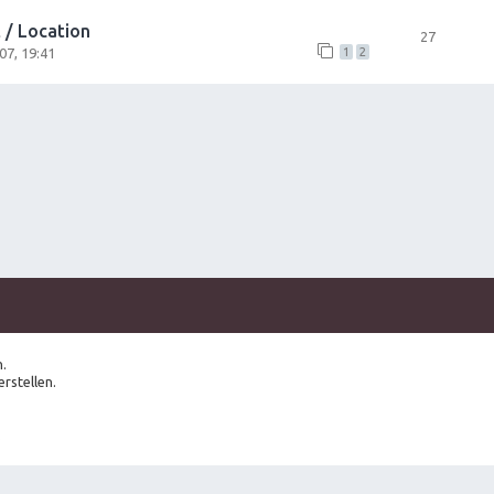
 / Location
27
07, 19:41
1
2
.
rstellen.
.