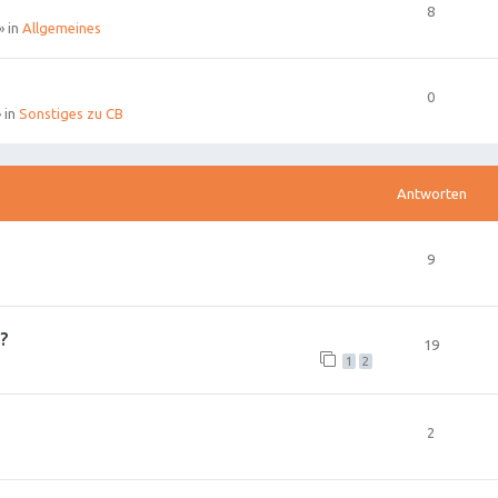
8
» in
Allgemeines
0
 in
Sonstiges zu CB
Antworten
9
?
19
1
2
2