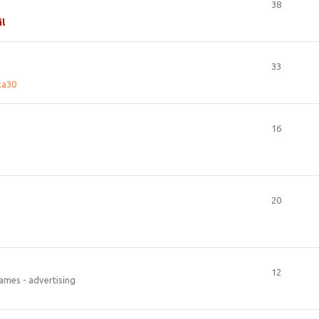
38
il
33
ka30
16
20
12
ames - advertising