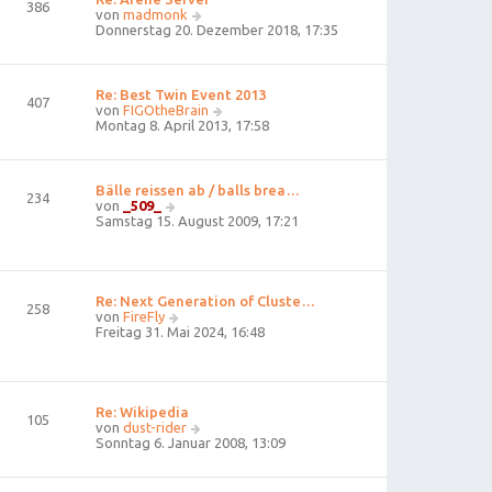
386
e
N
von
madmonk
r
e
Donnerstag 20. Dezember 2018, 17:35
B
u
e
e
i
s
t
t
Re: Best Twin Event 2013
407
r
e
N
von
FIGOtheBrain
a
r
e
Montag 8. April 2013, 17:58
g
B
u
e
e
i
s
t
t
Bälle reissen ab / balls brea…
234
r
e
N
von
_509_
a
r
e
Samstag 15. August 2009, 17:21
g
B
u
e
e
i
s
t
t
r
e
Re: Next Generation of Cluste…
258
a
r
N
von
FireFly
g
B
e
Freitag 31. Mai 2024, 16:48
e
u
i
e
t
s
r
t
a
e
Re: Wikipedia
105
g
r
N
von
dust-rider
B
e
Sonntag 6. Januar 2008, 13:09
e
u
i
e
t
s