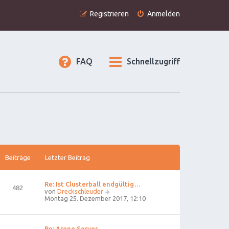
Registrieren
Anmelden
FAQ
Schnellzugriff
Beiträge
Letzter Beitrag
Re: Ist Clusterball endgültig…
482
N
von
Dreckschleuder
e
Montag 25. Dezember 2017, 12:10
u
e
s
t
Re: Arene Server