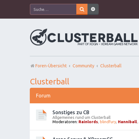
Foren-Übersicht
Community
Clusterball
Clusterball
Forum
Sonstiges zu CB
Allgemeines rund um Clusterball
Moderatoren:
Rainlords
,
blindfury
,
Hanniball
,