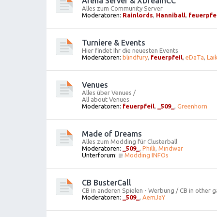
Arena Server & XDreamCC
Alles zum Community Server
Moderatoren:
Rainlords
,
Hanniball
,
feuerpfe
Turniere & Events
Hier findet Ihr die neuesten Events
Moderatoren:
blindfury
,
feuerpfeil
,
eDaTa
,
Lai
Venues
Alles über Venues /
All about Venues
Moderatoren:
feuerpfeil
,
_509_
,
Greenhorn
Made of Dreams
Alles zum Modding für Clusterball
Moderatoren:
_509_
,
Philli
,
Mindwar
Unterforum:
Modding INFOs
CB BusterCall
CB in anderen Spielen - Werbung / CB in other g
Moderatoren:
_509_
,
AemJaY