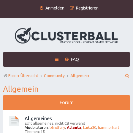
Anmelden
Registrieren
FAQ
S
Foren-Übersicht
Community
Allgemein
u
Allgemein
c
h
Forum
e
Allgemeines
Echt allgemeines, nicht CB verwand
Moderatoren:
blindfury
,
Atlanta
,
Laika30
,
hammerhart
Themen:
15