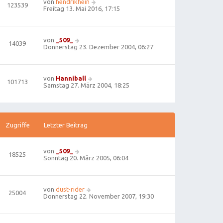
von
hendrikhein
123539
Freitag 13. Mai 2016, 17:15
von
_509_
14039
Donnerstag 23. Dezember 2004, 06:27
von
Hanniball
101713
Samstag 27. März 2004, 18:25
Zugriffe
Letzter Beitrag
von
_509_
18525
Sonntag 20. März 2005, 06:04
von
dust-rider
25004
Donnerstag 22. November 2007, 19:30