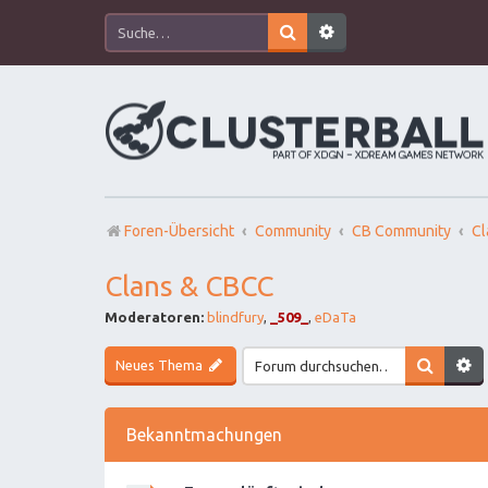
Foren-Übersicht
Community
CB Community
Cl
Clans & CBCC
Moderatoren:
blindfury
,
_509_
,
eDaTa
Neues Thema
Bekanntmachungen