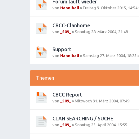
Forum läuft wieder
von
Hanniball
»
Freitag 9. Oktober 2015, 14:54
CBCC-Clanhome
von
_509_
»
Sonntag 28. März 2004, 21:48
Support
von
Hanniball
»
Samstag 27. März 2004, 18:25
»
Themen
CBCC Report
von
_509_
»
Mittwoch 31. März 2004, 07:49
CLAN SEARCHING / SUCHE
von
_509_
»
Sonntag 25. April 2004, 15:55