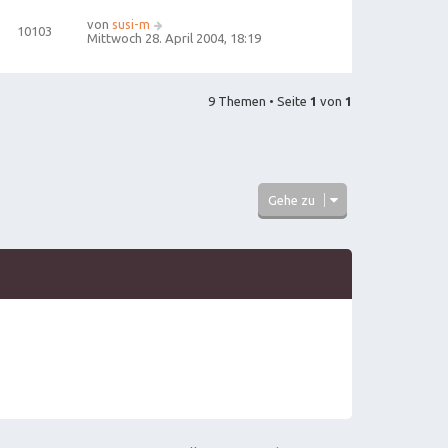
von
susi-m
10103
Mittwoch 28. April 2004, 18:19
9 Themen • Seite
1
von
1
Gehe zu