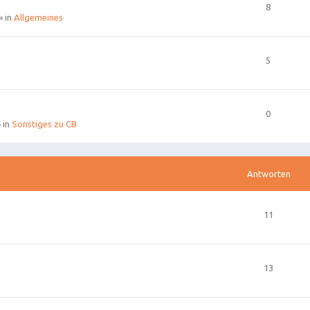
8
» in
Allgemeines
5
0
 in
Sonstiges zu CB
Antworten
11
13