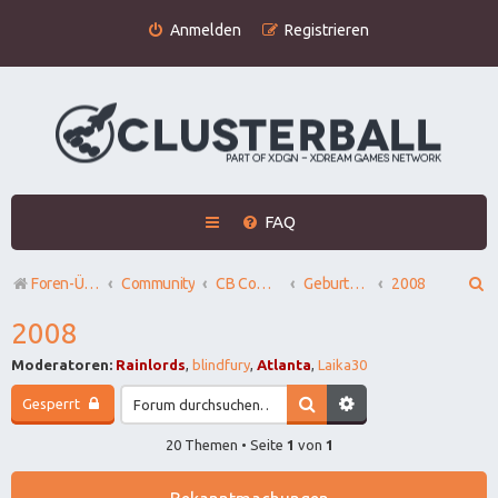
Anmelden
Registrieren
FAQ
S
Foren-Übersicht
Community
CB Community
Geburtstage - Reallife Upranks - Birthdays
2008
u
2008
c
Moderatoren:
Rainlords
,
blindfury
,
Atlanta
,
Laika30
h
Gesperrt
e
20 Themen • Seite
1
von
1