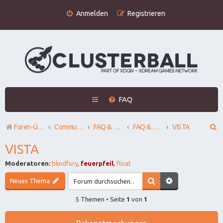
Anmelden
Registrieren
FAQ
S
Foren-Übersicht
Community
FAQ & HILFE / HELP
FAQ & Hilfe zu CB
VISTA
u
VISTA
c
Moderatoren:
blindfury
,
feuerpfeil
,
float
h
Neues Thema
e
5 Themen • Seite
1
von
1