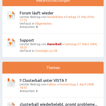
Bekanntmachungen
Forum läuft wieder
Letzter Beitrag von
hendrikhein
«
Freitag 13. Mai 2016,
17:15
Verfasst in
Allgemeines
Antworten:
8
Support
Letzter Beitrag von
Hanniball
«
Samstag 27. März 2004,
18:25
Verfasst in
Sonstiges zu CB
Themen
!! Clusterball unter VISTA !!
Letzter Beitrag von
Kaktus
«
Donnerstag 3. April 2008,
18:35
Antworten:
3
clusterball wiederbelebt, promt probleme...