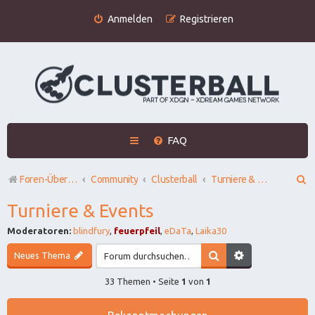
Anmelden
Registrieren
FAQ
S
Foren-Übersicht
Community
Clusterball
Turniere & Events
u
Turniere & Events
c
Moderatoren:
blindfury
,
feuerpfeil
,
eDaTa
,
Laika30
h
Neues Thema
e
33 Themen • Seite
1
von
1