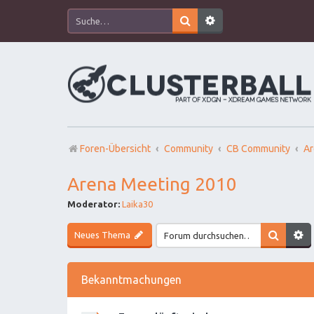
Foren-Übersicht
Community
CB Community
Ar
Arena Meeting 2010
Moderator:
Laika30
Neues Thema
Bekanntmachungen