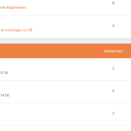
8
» in
Allgemeines
0
 in
Sonstiges zu CB
Antworten
2
20:18
0
14:56
2