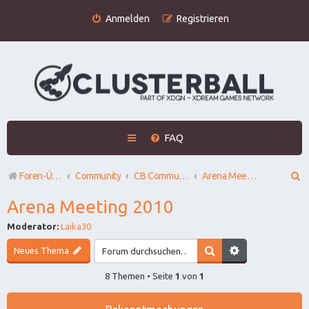
Anmelden
Registrieren
FAQ
S
Foren-Übersicht
Community
CB Community
Arena Meeting 2010
u
Arena Meeting 2010
c
Moderator:
Laika30
h
Neues Thema
e
8 Themen • Seite
1
von
1