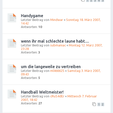
1
2
3
4
5
Handygame
Letzter Beitrag von
Mindwar
«
Sonntag 18. März 2007,
14:42
Antworten:
10
wenn ihr mal schlechte laune habt....
Letzter Beitrag von
submaniac
«
Montag 12. März 2007,
23:28
Antworten:
3
um die langeweile zu vertreiben
Letzter Beitrag von
ml466625
«
Samstag 3. März 2007,
09:43
Antworten:
5
Handball Weltmeister!
Letzter Beitrag von
cRuS4dEr
«
Mittwoch 7. Februar
2007, 18:42
Antworten:
27
1
2