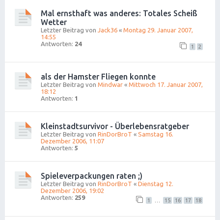
Mal ernsthaft was anderes: Totales Scheiß
Wetter
Letzter Beitrag von
Jack36
«
Montag 29. Januar 2007,
14:55
Antworten:
24
1
2
als der Hamster Fliegen konnte
Letzter Beitrag von
Mindwar
«
Mittwoch 17. Januar 2007,
18:12
Antworten:
1
Kleinstadtsurvivor - Überlebensratgeber
Letzter Beitrag von
RinDorBroT
«
Samstag 16.
Dezember 2006, 11:07
Antworten:
5
Spieleverpackungen raten ;)
Letzter Beitrag von
RinDorBroT
«
Dienstag 12.
Dezember 2006, 19:02
Antworten:
259
1
…
15
16
17
18