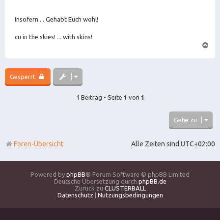
Insofern ... Gehabt Euch wohl!
cu in the skies! ... with skins!
N
a
c
h
o
Gesperrt
b
e
n
1 Beitrag • Seite
1
von
1
Gehe zu
Foren-Übersicht
Alle Zeiten sind
UTC+02:00
Powered by
phpBB
® Forum Software © phpBB Limited
Deutsche Übersetzung durch
phpBB.de
Zurück zu
CLUSTERBALL
Datenschutz
|
Nutzungsbedingungen