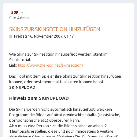
_509_
Site Admin
SKINS ZUR SKINSECTION HINZUFÜGEN
B
Freitag 16. November 2007, 01:47
e
i
t
Wie Skins zur Skinsection hinzugefügt werden, steht im
r
a
Skintutorial.
g
Link
:
http://www.the-con.net/skinsection/
Das Tool mit dem Spieler ihre Skins zur Skinsection hinzufügen
können, oder bestehende aktualisieren können heisst
SKINUPLOAD
Hinweis zum SKINUPLOAD
Die Skins werden nicht automatisch hinzugefügt, weil kein
Programm die Bilder auf nicht erwünschte Inhalte (rassistische,
pornographische etc.) überprüfen kann.
Also muss eine Person sich die Bilder vorher ansehen, 2
Thumbnails erstellen, diese und noch mindestens 5 weitere
aktualisierte (Verwaltungs-)Dateien (Zip, PHP und JavaScript)