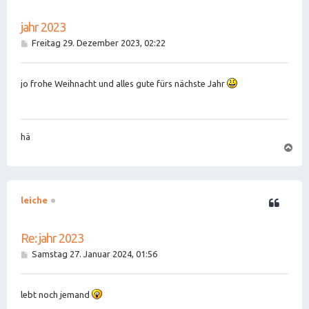
jahr 2023
B
Freitag 29. Dezember 2023, 02:22
e
i
t
jo frohe Weihnacht und alles gute fürs nächste Jahr
r
a
g
hä
N
a
c
h
o
b
leiche
e
n
Re: jahr 2023
B
Samstag 27. Januar 2024, 01:56
e
i
t
lebt noch jemand
r
a