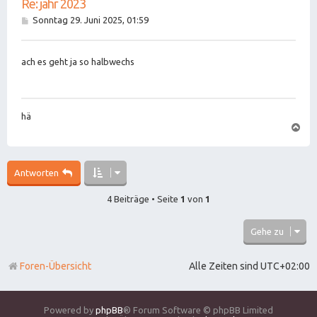
Re: jahr 2023
B
Sonntag 29. Juni 2025, 01:59
e
i
t
ach es geht ja so halbwechs
r
a
g
hä
N
a
c
h
o
Antworten
b
e
n
4 Beiträge • Seite
1
von
1
Gehe zu
Foren-Übersicht
Alle Zeiten sind
UTC+02:00
Powered by
phpBB
® Forum Software © phpBB Limited