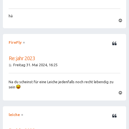
g
hä
N
a
c
h
o
b
FireFly
e
n
Re: jahr 2023
B
Freitag 31. Mai 2024, 16:25
e
i
t
Na du scheinst für eine Leiche jedenfalls noch recht lebendig zu
r
a
sein
g
N
a
c
h
o
b
leiche
e
n