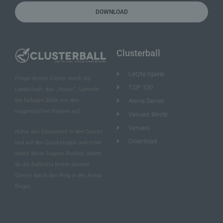
Personenbezogene Daten sind alle Informationen,
DOWNLOAD
die sich auf eine identifizierte oder identifizierbare
natürliche Person (im Folgenden „betroffene
Person") beziehen. Als identifizierbar wird eine
natürliche Person angesehen, die direkt oder
indirekt, insbesondere mittels Zuordnung zu einer
Clusterball
Kennung wie einem Namen, zu einer
Kennnummer, zu Standortdaten, zu einer Online-
Kennung oder zu einem oder mehreren
Letzte Spiele
besonderen Merkmalen, die Ausdruck der
Fliege deinen Gleiter durch die
physischen, physiologischen, genetischen,
TOP 100
Landschaft, das „Venue“. Sammle
psychischen, wirtschaftlichen, kulturellen oder
sozialen Identität dieser natürlichen Person sind,
die farbigen Bälle von den
Arena Server
identifiziert werden kann.
magnetischen Bahnen auf.
Venues Beste
Venues
Nutze das Equipment in den Depots
b) betroffene Person
Download
und auf den Quickstopps und störe
damit deine Gegner. Punkte, indem
Betroffene Person ist jede identifizierte oder
identifizierbare natürliche Person, deren
du die Ballkette hinter deinem
personenbezogene Daten von dem für die
Gleiter durch den Ring in der Arena
Verarbeitung Verantwortlichen verarbeitet werden.
fliegst.
c) Verarbeitung