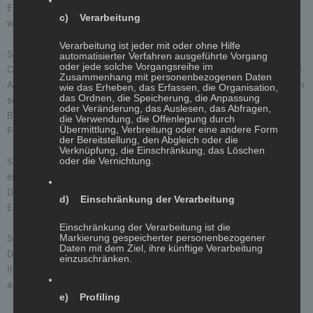
Einwilligung (Art. 6 Abs. 1 lit. a DSGVO); die Einwilligung ist jederzeit
c) Verarbeitung
widerrufbar.
Verarbeitung ist jeder mit oder ohne Hilfe
Sie können Ihren Browser so einstellen, dass Sie über das Setzen von
automatisierter Verfahren ausgeführte Vorgang
oder jede solche Vorgangsreihe im
Cookies informiert werden und Cookies nur im Einzelfall erlauben, die
Zusammenhang mit personenbezogenen Daten
Annahme von Cookies für bestimmte Fälle oder generell ausschließen
wie das Erheben, das Erfassen, die Organisation,
das Ordnen, die Speicherung, die Anpassung
sowie das automatische Löschen der Cookies beim Schließen des
oder Veränderung, das Auslesen, das Abfragen,
Browsers aktivieren. Bei der Deaktivierung von Cookies kann die
die Verwendung, die Offenlegung durch
Übermittlung, Verbreitung oder eine andere Form
Funktionalität dieser Website eingeschränkt sein.
der Bereitstellung, den Abgleich oder die
Verknüpfung, die Einschränkung, das Löschen
oder die Vernichtung.
Soweit Cookies von Drittunternehmen oder zu Analysezwecken
eingesetzt werden, werden wir Sie hierüber im Rahmen dieser
Datenschutzerklärung gesondert informieren und ggf. eine
d) Einschränkung der Verarbeitung
Einwilligung abfragen.
Einschränkung der Verarbeitung ist die
Markierung gespeicherter personenbezogener
Server-Log-Dateien
Daten mit dem Ziel, ihre künftige Verarbeitung
Der Provider der Seiten erhebt und speichert automatisch
einzuschränken.
Informationen in so genannten Server-Log-Dateien, die Ihr Browser
automatisch an uns übermittelt. Dies sind:
e) Profiling