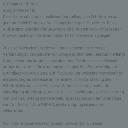
werden durch uns daher einerseits statistisch und
6. Plugins und Tools
ferner mit dem Ziel ausgewertet, den Datenschutz
Google Web Fonts
und die Datensicherheit in unserem Unternehmen
Diese Seite nutzt zur einheitlichen Darstellung von Schriftarten so
zu erhöhen, um letztlich ein optimales
genannte Web Fonts, die von Google bereitgestellt werden. Beim
Schutzniveau für die von uns verarbeiteten
Aufruf einer Seite lädt Ihr Browser die benötigten Web Fonts in ihren
personenbezogenen Daten sicherzustellen. Die
Browsercache, um Texte und Schriftarten korrekt anzuzeigen.
anonymen Daten der Server-Logfiles werden
getrennt von allen durch eine betroffene Person
Zu diesem Zweck muss der von Ihnen verwendete Browser
angegebenen personenbezogenen Daten
gespeichert.
Verbindung zu den Servern von Google aufnehmen. Hierdurch erlangt
Google Kenntnis darüber, dass über Ihre IP-Adresse diese Website
aufgerufen wurde. Die Nutzung von Google WebFonts erfolgt auf
Registrierung auf unserer Internetseite
Grundlage von Art. 6 Abs. 1 lit. f DSGVO. Der Webseitenbetreiber hat
Die betroffene Person hat die Möglichkeit, sich auf der
ein berechtigtes Interesse an der einheitlichen Darstellung des
Internetseite des für die Verarbeitung Verantwortlichen
Schriftbildes auf seiner Webseite. Sofern eine entsprechende
unter Angabe von personenbezogenen Daten zu
registrieren. Welche personenbezogenen Daten dabei
Einwilligung abgefragt wurde (z. B. eine Einwilligung zur Speicherung
an den für die Verarbeitung Verantwortlichen übermittelt
von Cookies), erfolgt die Verarbeitung ausschließlich auf Grundlage
werden, ergibt sich aus der jeweiligen Eingabemaske,
von Art. 6 Abs. 1 lit. a DSGVO; die Einwilligung ist jederzeit
die für die Registrierung verwendet wird. Die von der
betroffenen Person eingegebenen personenbezogenen
widerrufbar.
Daten werden ausschließlich für die interne Verwendung
bei dem für die Verarbeitung Verantwortlichen und für
eigene Zwecke erhoben und gespeichert. Der für die
Wenn Ihr Browser Web Fonts nicht unterstützt, wird eine
Verarbeitung Verantwortliche kann die Weitergabe an