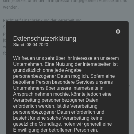
sich jederzeit unter der im Impressum angegebenen Adresse an uns
wenden.
Recht auf Einschränkung der Verarbeitung
Sie haben das Recht, die Einschränkung der Verarbeitung Ihrer
personenbezogenen Daten zu verlangen. Hierzu können Sie sich
Datenschutzerklärung
jederzeit unter der im Impressum angegebenen Adresse an uns
Stand: 08.04.2020
wenden. Das Recht auf Einschränkung der Verarbeitung besteht in
folgenden Fällen:
Wir freuen uns sehr über Ihr Interesse an unserem
Unternehmen. Eine Nutzung der Internetseiten ist
Wenn Sie die Richtigkeit Ihrer bei uns gespeicherten
grundsätzlich ohne jede Angabe
personenbezogenen Daten bestreiten, benötigen wir in der
personenbezogener Daten möglich. Sofern eine
Regel Zeit, um dies zu überprüfen. Für die Dauer der Prüfung
betroffene Person besondere Services unseres
haben Sie das Recht, die Einschränkung der Verarbeitung Ihrer
Unternehmens über unsere Internetseite in
personenbezogenen Daten zu verlangen.
Anspruch nehmen möchte, könnte jedoch eine
Wenn die Verarbeitung Ihrer personenbezogenen Daten
Verarbeitung personenbezogener Daten
unrechtmäßig geschah/geschieht, können Sie statt der
erforderlich werden. Ist die Verarbeitung
personenbezogener Daten erforderlich und
Löschung die Einschränkung der Datenverarbeitung
besteht für eine solche Verarbeitung keine
verlangen.
gesetzliche Grundlage, holen wir generell eine
Wenn wir Ihre personenbezogenen Daten nicht mehr
Einwilligung der betroffenen Person ein.
benötigen, Sie sie jedoch zur Ausübung, Verteidigung oder