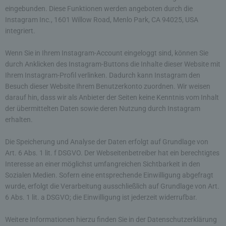
möglich wären.
eingebunden. Diese Funktionen werden angeboten durch die
Instagram Inc., 1601 Willow Road, Menlo Park, CA 94025, USA
Mittels eines Cookies können die Informationen
integriert.
und Angebote auf unserer Internetseite im Sinne
des Benutzers optimiert werden. Cookies
Wenn Sie in Ihrem Instagram-Account eingeloggt sind, können Sie
ermöglichen uns, wie bereits erwähnt, die
durch Anklicken des Instagram-Buttons die Inhalte dieser Website mit
Benutzer unserer Internetseite wiederzuerkennen.
Ihrem Instagram-Profil verlinken. Dadurch kann Instagram den
Zweck dieser Wiedererkennung ist es, den
Nutzern die Verwendung unserer Internetseite zu
Besuch dieser Website Ihrem Benutzerkonto zuordnen. Wir weisen
erleichtern. Der Benutzer einer Internetseite, die
darauf hin, dass wir als Anbieter der Seiten keine Kenntnis vom Inhalt
Cookies verwendet, muss beispielsweise nicht bei
der übermittelten Daten sowie deren Nutzung durch Instagram
jedem Besuch der Internetseite erneut seine
erhalten.
Zugangsdaten eingeben, weil dies von der
Internetseite und dem auf dem Computersystem
Die Speicherung und Analyse der Daten erfolgt auf Grundlage von
des Benutzers abgelegten Cookie übernommen
Art. 6 Abs. 1 lit. f DSGVO. Der Webseitenbetreiber hat ein berechtigtes
wird. Ein weiteres Beispiel ist das Cookie eines
Interesse an einer möglichst umfangreichen Sichtbarkeit in den
Warenkorbes im Online-Shop. Der Online-Shop
Sozialen Medien. Sofern eine entsprechende Einwilligung abgefragt
merkt sich die Artikel, die ein Kunde in den
wurde, erfolgt die Verarbeitung ausschließlich auf Grundlage von Art.
virtuellen Warenkorb gelegt hat, über ein Cookie.
6 Abs. 1 lit. a DSGVO; die Einwilligung ist jederzeit widerrufbar.
Die betroffene Person kann die Setzung von
Weitere Informationen hierzu finden Sie in der Datenschutzerklärung
Cookies durch unsere Internetseite jederzeit