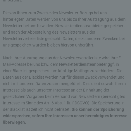
unberührt.
die Unterwebseiten, welche über ein zugreifendes
System auf unserer Internetseite angesteuert werden,
(5) das Datum und die Uhrzeit eines Zugriffs auf die
Die von Ihnen zum Zwecke des Newsletter-Bezugs bei uns
Internetseite, (6) eine Internet-Protokoll-Adresse (IP-
hinterlegten Daten werden von uns bis zu Ihrer Austragung aus dem
Adresse), (7) der Internet-Service-Provider des
zugreifenden Systems und (8) sonstige ähnliche Daten
Newsletter bei uns bzw. dem Newsletterdiensteanbieter gespeichert
und Informationen, die der Gefahrenabwehr im Falle von
und nach der Abbestellung des Newsletters aus der
Angriffen auf unsere informationstechnologischen
Newsletterverteilerliste gelöscht. Daten, die zu anderen Zwecken bei
Systeme dienen.
uns gespeichert wurden bleiben hiervon unberührt.
Bei der Nutzung dieser allgemeinen Daten und
Informationen ziehen wird keine Rückschlüsse auf
Nach Ihrer Austragung aus der Newsletterverteilerliste wird Ihre E-
die betroffene Person. Diese Informationen werden
Mail-Adresse bei uns bzw. dem Newsletterdiensteanbieter ggf. in
vielmehr benötigt, um (1) die Inhalte unserer
einer Blacklist gespeichert, um künftige Mailings zu verhindern. Die
Internetseite korrekt auszuliefern, (2) die Inhalte
Daten aus der Blacklist werden nur für diesen Zweck verwendet und
unserer Internetseite sowie die Werbung für diese
nicht mit anderen Daten zusammengeführt. Dies dient sowohl Ihrem
zu optimieren, (3) die dauerhafte
Interesse als auch unserem Interesse an der Einhaltung der
Funktionsfähigkeit unserer
gesetzlichen Vorgaben beim Versand von Newslettern (berechtigtes
informationstechnologischen Systeme und der
Interesse im Sinne des Art. 6 Abs. 1 lit. f DSGVO). Die Speicherung in
Technik unserer Internetseite zu gewährleisten
der Blacklist ist zeitlich nicht befristet.
Sie können der Speicherung
sowie (4) um Strafverfolgungsbehörden im Falle
widersprechen, sofern Ihre Interessen unser berechtigtes Interesse
eines Cyberangriffes die zur Strafverfolgung
notwendigen Informationen bereitzustellen. Diese
überwiegen.
anonym erhobenen Daten und Informationen