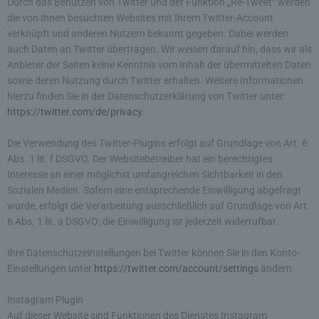
Durch das Benutzen von Twitter und der Funktion „Re-Tweet“ werden
und gespeichert werden. Sie können die Verwendung
von Cookies, LocalStorage und SessionStorage durch
die von Ihnen besuchten Websites mit Ihrem Twitter-Account
entsprechende Einstellung in Ihrem Browser verhindern.
verknüpft und anderen Nutzern bekannt gegeben. Dabei werden
auch Daten an Twitter übertragen. Wir weisen darauf hin, dass wir als
Zahlreiche Internetseiten und Server verwenden
Anbieter der Seiten keine Kenntnis vom Inhalt der übermittelten Daten
Cookies. Viele Cookies enthalten eine sogenannte
sowie deren Nutzung durch Twitter erhalten. Weitere Informationen
Cookie-ID. Eine Cookie-ID ist eine eindeutige
hierzu finden Sie in der Datenschutzerklärung von Twitter unter:
Kennung des Cookies. Sie besteht aus einer
https://twitter.com/de/privacy
.
Zeichenfolge, durch welche Internetseiten und
Server dem konkreten Internetbrowser zugeordnet
werden können, in dem das Cookie gespeichert
Die Verwendung des Twitter-Plugins erfolgt auf Grundlage von Art. 6
wurde. Dies ermöglicht es den besuchten
Abs. 1 lit. f DSGVO. Der Websitebetreiber hat ein berechtigtes
Internetseiten und Servern, den individuellen
Interesse an einer möglichst umfangreichen Sichtbarkeit in den
Browser der betroffenen Person von anderen
Sozialen Medien. Sofern eine entsprechende Einwilligung abgefragt
Internetbrowsern, die andere Cookies enthalten,
wurde, erfolgt die Verarbeitung ausschließlich auf Grundlage von Art.
zu unterscheiden. Ein bestimmter Internetbrowser
6 Abs. 1 lit. a DSGVO; die Einwilligung ist jederzeit widerrufbar.
kann über die eindeutige Cookie-ID wiedererkannt
und identifiziert werden.
Ihre Datenschutzeinstellungen bei Twitter können Sie in den Konto-
Einstellungen unter
https://twitter.com/account/settings
ändern.
Durch den Einsatz von Cookies kann den Nutzern
dieser Internetseite nutzerfreundlichere Services
Instagram Plugin
bereitstellen, die ohne die Cookie-Setzung nicht
Auf dieser Website sind Funktionen des Dienstes Instagram