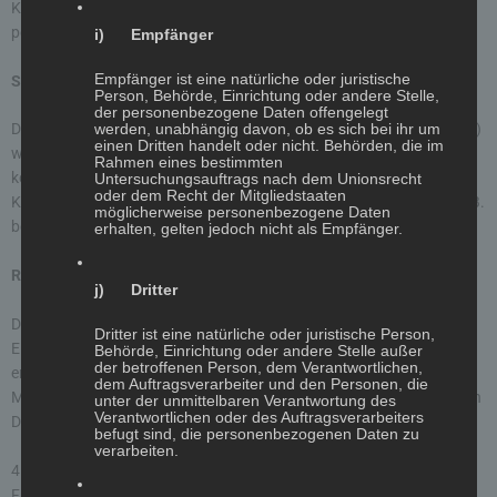
Kommentars, Ihre E-Mail-Adresse und, wenn Sie nicht anonym
posten, der von Ihnen gewählte Nutzername gespeichert.
i) Empfänger
Empfänger ist eine natürliche oder juristische
Speicherdauer der Kommentare
Person, Behörde, Einrichtung oder andere Stelle,
der personenbezogene Daten offengelegt
Die Kommentare und die damit verbundenen Daten (z. B. IP-Adresse)
werden, unabhängig davon, ob es sich bei ihr um
einen Dritten handelt oder nicht. Behörden, die im
werden gespeichert und verbleiben auf dieser Website, bis der
Rahmen eines bestimmten
kommentierte Inhalt vollständig gelöscht wurde oder die
Untersuchungsauftrags nach dem Unionsrecht
oder dem Recht der Mitgliedstaaten
Kommentare aus rechtlichen Gründen gelöscht werden müssen (z. B.
möglicherweise personenbezogene Daten
beleidigende Kommentare).
erhalten, gelten jedoch nicht als Empfänger.
Rechtsgrundlage
j) Dritter
Die Speicherung der Kommentare erfolgt auf Grundlage Ihrer
Dritter ist eine natürliche oder juristische Person,
Einwilligung (Art. 6 Abs. 1 lit. a DSGVO). Sie können eine von Ihnen
Behörde, Einrichtung oder andere Stelle außer
der betroffenen Person, dem Verantwortlichen,
erteilte Einwilligung jederzeit widerrufen. Dazu reicht eine formlose
dem Auftragsverarbeiter und den Personen, die
Mitteilung per E-Mail an uns. Die Rechtmäßigkeit der bereits erfolgten
unter der unmittelbaren Verantwortung des
Verantwortlichen oder des Auftragsverarbeiters
Datenverarbeitungsvorgänge bleibt vom Widerruf unberührt.
befugt sind, die personenbezogenen Daten zu
verarbeiten.
4. Soziale Medien
Facebook Plugins (Like & Share-Button)