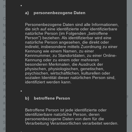
zur Abwicklung von Zahlungsdienstleistungen).
a) personenbezogene Daten
Cookies haben verschiedene Funktionen. Zahlreiche Cookies sind
Personenbezogene Daten sind alle Informationen,
technisch notwendig, da bestimmte Webseitenfunktionen ohne diese
die sich auf eine identifizierte oder identifizierbare
nicht funktionieren würden (z.B. die Warenkorbfunktion oder die
natürliche Person (im Folgenden „betroffene
Person") beziehen. Als identifizierbar wird eine
Anzeige von Videos). Andere Cookies dienen dazu, das
natürliche Person angesehen, die direkt oder
Nutzerverhalten auszuwerten oder Werbung anzuzeigen.
indirekt, insbesondere mittels Zuordnung zu einer
Kennung wie einem Namen, zu einer
Kennnummer, zu Standortdaten, zu einer Online-
Cookies, die zur Durchführung des elektronischen
Kennung oder zu einem oder mehreren
Kommunikationsvorgangs (notwendige Cookies) oder zur
besonderen Merkmalen, die Ausdruck der
physischen, physiologischen, genetischen,
Bereitstellung bestimmter, von Ihnen erwünschter Funktionen
psychischen, wirtschaftlichen, kulturellen oder
(funktionale Cookies, z. B. für die Warenkorbfunktion) oder zur
sozialen Identität dieser natürlichen Person sind,
identifiziert werden kann.
Optimierung der Webseite (z.B. Cookies zur Messung des
Webpublikums) erforderlich sind, werden auf Grundlage von Art. 6
Abs. 1 lit. f DSGVO gespeichert, sofern keine andere Rechtsgrundlage
b) betroffene Person
angegeben wird. Der Websitebetreiber hat ein berechtigtes Interesse
an der Speicherung von Cookies zur technisch fehlerfreien und
Betroffene Person ist jede identifizierte oder
identifizierbare natürliche Person, deren
optimierten Bereitstellung seiner Dienste. Sofern eine Einwilligung zur
personenbezogene Daten von dem für die
Speicherung von Cookies abgefragt wurde, erfolgt die Speicherung
Verarbeitung Verantwortlichen verarbeitet werden.
der betreffenden Cookies ausschließlich auf Grundlage dieser