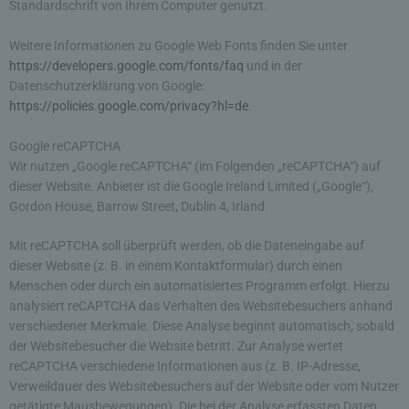
Standardschrift von Ihrem Computer genutzt.
einen oder mehrere Auftragsverarbeiter, beispielsweise
einen Paketdienstleister, veranlassen, der die
personenbezogenen Daten ebenfalls ausschließlich für
Weitere Informationen zu Google Web Fonts finden Sie unter
eine interne Verwendung, die dem für die Verarbeitung
Verantwortlichen zuzurechnen ist, nutzt.
https://developers.google.com/fonts/faq
und in der
Datenschutzerklärung von Google:
Durch eine Registrierung auf der Internetseite des
https://policies.google.com/privacy?hl=de
.
für die Verarbeitung Verantwortlichen wird ferner
die vom Internet-Service-Provider (ISP) der
Google reCAPTCHA
betroffenen Person vergebene IP-Adresse, das
Wir nutzen „Google reCAPTCHA“ (im Folgenden „reCAPTCHA“) auf
Datum sowie die Uhrzeit der Registrierung
dieser Website. Anbieter ist die Google Ireland Limited („Google“),
gespeichert. Die Speicherung dieser Daten erfolgt
Gordon House, Barrow Street, Dublin 4, Irland.
vor dem Hintergrund, dass nur so der Missbrauch
unserer Dienste verhindert werden kann, und
Mit reCAPTCHA soll überprüft werden, ob die Dateneingabe auf
diese Daten im Bedarfsfall ermöglichen,
dieser Website (z. B. in einem Kontaktformular) durch einen
begangene Straftaten aufzuklären. Insofern ist die
Speicherung dieser Daten zur Absicherung des für
Menschen oder durch ein automatisiertes Programm erfolgt. Hierzu
die Verarbeitung Verantwortlichen erforderlich.
analysiert reCAPTCHA das Verhalten des Websitebesuchers anhand
Eine Weitergabe dieser Daten an Dritte erfolgt
verschiedener Merkmale. Diese Analyse beginnt automatisch, sobald
grundsätzlich nicht, sofern keine gesetzliche
der Websitebesucher die Website betritt. Zur Analyse wertet
Pflicht zur Weitergabe besteht oder die Weitergabe
reCAPTCHA verschiedene Informationen aus (z. B. IP-Adresse,
der Strafverfolgung dient.
Verweildauer des Websitebesuchers auf der Website oder vom Nutzer
getätigte Mausbewegungen). Die bei der Analyse erfassten Daten