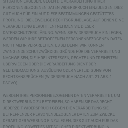
SITUATION ERGEBEN, GEGEN DIE VERARBEITUNG IHRER
PERSONENBEZOGENEN DATEN WIDERSPRUCH EINZULEGEN; DIES
GILT AUCH FÜR EIN AUF DIESE BESTIMMUNGEN GESTÜTZTES
PROFILING. DIE JEWEILIGE RECHTSGRUNDLAGE, AUF DENEN EINE
VERARBEITUNG BERUHT, ENTNEHMEN SIE DIESER
DATENSCHUTZERKLÄRUNG. WENN SIE WIDERSPRUCH EINLEGEN,
WERDEN WIR IHRE BETROFFENEN PERSONENBEZOGENEN DATEN
NICHT MEHR VERARBEITEN, ES SEI DENN, WIR KÖNNEN
ZWINGENDE SCHUTZWÜRDIGE GRÜNDE FÜR DIE VERARBEITUNG
NACHWEISEN, DIE IHRE INTERESSEN, RECHTE UND FREIHEITEN
ÜBERWIEGEN ODER DIE VERARBEITUNG DIENT DER
GELTENDMACHUNG, AUSÜBUNG ODER VERTEIDIGUNG VON
RECHTSANSPRÜCHEN (WIDERSPRUCH NACH ART. 21 ABS. 1
DSGVO).
WERDEN IHRE PERSONENBEZOGENEN DATEN VERARBEITET, UM
DIREKTWERBUNG ZU BETREIBEN, SO HABEN SIE DAS RECHT,
JEDERZEIT WIDERSPRUCH GEGEN DIE VERARBEITUNG SIE
BETREFFENDER PERSONENBEZOGENER DATEN ZUM ZWECKE
DERARTIGER WERBUNG EINZULEGEN; DIES GILT AUCH FÜR DAS
PROFILING, SOWEIT ES MIT SOLCHER DIREKTWERBUNG IN