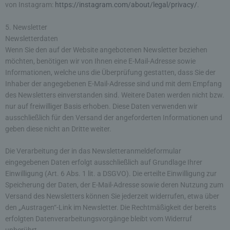
von Instagram:
https://instagram.com/about/legal/privacy/
.
mittels einer entsprechenden Einstellung des
genutzten Internetbrowsers verhindern und damit
der Setzung von Cookies dauerhaft
5. Newsletter
widersprechen. Ferner können bereits gesetzte
Newsletterdaten
Cookies jederzeit über einen Internetbrowser oder
Wenn Sie den auf der Website angebotenen Newsletter beziehen
andere Softwareprogramme gelöscht werden. Dies
möchten, benötigen wir von Ihnen eine E-Mail-Adresse sowie
ist in allen gängigen Internetbrowsern möglich.
Informationen, welche uns die Überprüfung gestatten, dass Sie der
Deaktiviert die betroffene Person die Setzung von
Inhaber der angegebenen E-Mail-Adresse sind und mit dem Empfang
Cookies in dem genutzten Internetbrowser, sind
des Newsletters einverstanden sind. Weitere Daten werden nicht bzw.
unter Umständen nicht alle Funktionen unserer
nur auf freiwilliger Basis erhoben. Diese Daten verwenden wir
Internetseite vollumfänglich nutzbar.
ausschließlich für den Versand der angeforderten Informationen und
geben diese nicht an Dritte weiter.
Erfassung von allgemeinen Daten und
Informationen
Die Verarbeitung der in das Newsletteranmeldeformular
Die Internetseite erfasst mit jedem Aufruf der
eingegebenen Daten erfolgt ausschließlich auf Grundlage Ihrer
Internetseite durch eine betroffene Person oder ein
Einwilligung (Art. 6 Abs. 1 lit. a DSGVO). Die erteilte Einwilligung zur
automatisiertes System eine Reihe von allgemeinen
Daten und Informationen. Diese allgemeinen Daten und
Speicherung der Daten, der E-Mail-Adresse sowie deren Nutzung zum
Informationen werden in den Logfiles des Servers
Versand des Newsletters können Sie jederzeit widerrufen, etwa über
gespeichert. Erfasst werden können die (1) verwendeten
Browsertypen und Versionen, (2) das vom zugreifenden
den „Austragen“-Link im Newsletter. Die Rechtmäßigkeit der bereits
System verwendete Betriebssystem, (3) die
erfolgten Datenverarbeitungsvorgänge bleibt vom Widerruf
Internetseite, von welcher ein zugreifendes System auf
unsere Internetseite gelangt (sogenannte Referrer), (4)