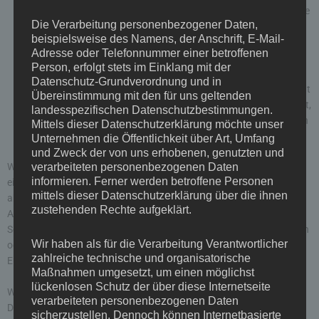
Geltendmachung von Rechtsansprüchen benötigen, haben Sie
Die Verarbeitung personenbezogener Daten,
das Recht, statt der Löschung die Einschränkung der
beispielsweise des Namens, der Anschrift, E-Mail-
Verarbeitung Ihrer personenbezogenen Daten zu verlangen.
Adresse oder Telefonnummer einer betroffenen
Wenn Sie einen Widerspruch nach Art. 21 Abs. 1 DSGVO
Person, erfolgt stets im Einklang mit der
eingelegt haben, muss eine Abwägung zwischen Ihren und
Datenschutz-Grundverordnung und in
unseren Interessen vorgenommen werden. Solange noch nicht
Übereinstimmung mit den für uns geltenden
feststeht, wessen Interessen überwiegen, haben Sie das Recht,
landesspezifischen Datenschutzbestimmungen.
die Einschränkung der Verarbeitung Ihrer personenbezogenen
Mittels dieser Datenschutzerklärung möchte unser
Daten zu verlangen.
Unternehmen die Öffentlichkeit über Art, Umfang
und Zweck der von uns erhobenen, genutzten und
verarbeiteten personenbezogenen Daten
Wenn Sie die Verarbeitung Ihrer personenbezogenen Daten
informieren. Ferner werden betroffene Personen
eingeschränkt haben, dürfen diese Daten – von ihrer Speicherung
mittels dieser Datenschutzerklärung über die ihnen
abgesehen – nur mit Ihrer Einwilligung oder zur Geltendmachung,
zustehenden Rechte aufgeklärt.
Ausübung oder Verteidigung von Rechtsansprüchen oder zum
Schutz der Rechte einer anderen natürlichen oder juristischen Person
Wir haben als für die Verarbeitung Verantwortlicher
oder aus Gründen eines wichtigen öffentlichen Interesses der
zahlreiche technische und organisatorische
Europäischen Union oder eines Mitgliedstaats verarbeitet werden.
Maßnahmen umgesetzt, um einen möglichst
lückenlosen Schutz der über diese Internetseite
Widerspruch gegen Werbe-E-Mails
verarbeiteten personenbezogenen Daten
Der Nutzung von im Rahmen der Impressumspflicht veröffentlichten
sicherzustellen. Dennoch können Internetbasierte