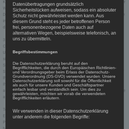
Kontaktdaten zur Übersendung von nicht ausdrücklich angeforderter
Datenübertragungen grundsätzlich
Werbung und Informationsmaterialien wird hiermit widersprochen.
Sicherheitslücken aufweisen, sodass ein absoluter
Die Betreiber der Seiten behalten sich ausdrücklich rechtliche Schritte
Schutz nicht gewährleistet werden kann. Aus
im Falle der unverlangten Zusendung von Werbeinformationen, etwa
diesem Grund steht es jeder betroffenen Person
frei, personenbezogene Daten auch auf
durch Spam-E-Mails, vor.
alternativen Wegen, beispielsweise telefonisch, an
uns zu übermitteln.
3. Datenerfassung auf dieser Website
Cookies
Begriffsbestimmungen
Unsere Internetseiten verwenden so genannte „Cookies“. Cookies
sind kleine Textdateien und richten auf Ihrem Endgerät keinen
Die Datenschutzerklärung beruht auf den
Schaden an. Sie werden entweder vorübergehend für die Dauer einer
Begrifflichkeiten, die durch den Europäischen Richtlinien-
Sitzung (Session-Cookies) oder dauerhaft (permanente Cookies) auf
und Verordnungsgeber beim Erlass der Datenschutz-
Grundverordnung (DS-GVO) verwendet wurden. Unsere
Ihrem Endgerät gespeichert. Session-Cookies werden nach Ende
Datenschutzerklärung soll sowohl für die Öffentlichkeit
Ihres Besuchs automatisch gelöscht. Permanente Cookies bleiben
als auch für unsere Kunden und Geschäftspartner
einfach lesbar und verständlich sein. Um dies zu
auf Ihrem Endgerät gespeichert, bis Sie diese selbst löschen oder eine
gewährleisten, möchten wir vorab die verwendeten
automatische Löschung durch Ihren Webbrowser erfolgt.
Begrifflichkeiten erläutern.
Teilweise können auch Cookies von Drittunternehmen auf Ihrem
Wir verwenden in dieser Datenschutzerklärung
Endgerät gespeichert werden, wenn Sie unsere Seite betreten (Third-
unter anderem die folgenden Begriffe:
Party-Cookies). Diese ermöglichen uns oder Ihnen die Nutzung
bestimmter Dienstleistungen des Drittunternehmens (z.B. Cookies