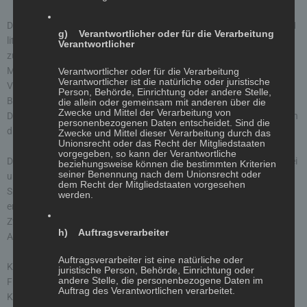
Die Verarbeitung dieser Daten erfolgt auf Grundlage von Art. 6 Abs. 1
g) Verantwortlicher oder für die Verarbeitung
lit. b DSGVO, sofern Ihre Anfrage mit der Erfüllung eines Vertrags
Verantwortlicher
zusammenhängt oder zur Durchführung vorvertraglicher
Maßnahmen erforderlich ist. In allen übrigen Fällen beruht die
Verantwortlicher oder für die Verarbeitung
Verantwortlicher ist die natürliche oder juristische
Verarbeitung auf unserem berechtigten Interesse an der effektiven
Person, Behörde, Einrichtung oder andere Stelle,
Bearbeitung der an uns gerichteten Anfragen (Art. 6 Abs. 1 lit. f
die allein oder gemeinsam mit anderen über die
Zwecke und Mittel der Verarbeitung von
DSGVO) oder auf Ihrer Einwilligung (Art. 6 Abs. 1 lit. a DSGVO) sofern
personenbezogenen Daten entscheidet. Sind die
diese abgefragt wurde.
Zwecke und Mittel dieser Verarbeitung durch das
Unionsrecht oder das Recht der Mitgliedstaaten
vorgegeben, so kann der Verantwortliche
Die von Ihnen im Kontaktformular eingegebenen Daten verbleiben bei
beziehungsweise können die bestimmten Kriterien
seiner Benennung nach dem Unionsrecht oder
uns, bis Sie uns zur Löschung auffordern, Ihre Einwilligung zur
dem Recht der Mitgliedstaaten vorgesehen
Speicherung widerrufen oder der Zweck für die Datenspeicherung
werden.
entfällt (z. B. nach abgeschlossener Bearbeitung Ihrer Anfrage).
Zwingende gesetzliche Bestimmungen – insbesondere
h) Auftragsverarbeiter
Aufbewahrungsfristen – bleiben unberührt.
Auftragsverarbeiter ist eine natürliche oder
Kommentarfunktion auf dieser Website
juristische Person, Behörde, Einrichtung oder
andere Stelle, die personenbezogene Daten im
Für die Kommentarfunktion auf dieser Seite werden neben Ihrem
Auftrag des Verantwortlichen verarbeitet.
Kommentar auch Angaben zum Zeitpunkt der Erstellung des