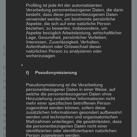
Browsertyp und Browserversion
Profiling ist jede Art der automatisierten
verwendetes Betriebssystem
Verarbeitung personenbezogener Daten, die darin
Referrer URL
besteht, dass diese personenbezogenen Daten
verwendet werden, um bestimmte persönliche
Hostname des zugreifenden Rechners
Aspekte, die sich auf eine natürliche Person
Uhrzeit der Serveranfrage
beziehen, zu bewerten, insbesondere, um
Aspekte bezüglich Arbeitsleistung, wirtschaftlicher
IP-Adresse
Lage, Gesundheit, persönlicher Vorlieben,
Interessen, Zuverlässigkeit, Verhalten,
Aufenthaltsort oder Ortswechsel dieser
Eine Zusammenführung dieser Daten mit anderen Datenquellen wird
natürlichen Person zu analysieren oder
nicht vorgenommen.
vorherzusagen.
Die Erfassung dieser Daten erfolgt auf Grundlage von Art. 6 Abs. 1 lit.
f) Pseudonymisierung
f DSGVO. Der Websitebetreiber hat ein berechtigtes Interesse an der
technisch fehlerfreien Darstellung und der Optimierung seiner
Pseudonymisierung ist die Verarbeitung
Website – hierzu müssen die Server-Log-Files erfasst werden.
personenbezogener Daten in einer Weise, auf
welche die personenbezogenen Daten ohne
Hinzuziehung zusätzlicher Informationen nicht
Kontaktformular
mehr einer spezifischen betroffenen Person
zugeordnet werden können, sofern diese
Wenn Sie uns per Kontaktformular Anfragen zukommen lassen,
zusätzlichen Informationen gesondert aufbewahrt
werden Ihre Angaben aus dem Anfrageformular inklusive der von
werden und technischen und organisatorischen
Ihnen dort angegebenen Kontaktdaten zwecks Bearbeitung der
Maßnahmen unterliegen, die gewährleisten, dass
die personenbezogenen Daten nicht einer
Anfrage und für den Fall von Anschlussfragen bei uns gespeichert.
identifizierten oder identifizierbaren natürlichen
Diese Daten geben wir nicht ohne Ihre Einwilligung weiter.
Person zugewiesen werden.