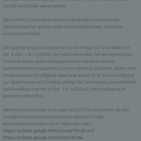
Die Registrierung der betroffenen Person unter
werden an Google weitergeleitet.
freiwilliger Angabe personenbezogener Daten
dient dem für die Verarbeitung Verantwortlichen
Die reCAPTCHA-Analysen laufen vollständig im Hintergrund.
dazu, der betroffenen Person Inhalte oder
Websitebesucher werden nicht darauf hingewiesen, dass eine
Leistungen anzubieten, die aufgrund der Natur der
Analyse stattfindet.
Sache nur registrierten Benutzern angeboten
werden können. Registrierten Personen steht die
Die Speicherung und Analyse der Daten erfolgt auf Grundlage von
Möglichkeit frei, die bei der Registrierung
angegebenen personenbezogenen Daten
Art. 6 Abs. 1 lit. f DSGVO. Der Websitebetreiber hat ein berechtigtes
jederzeit abzuändern oder vollständig aus dem
Interesse daran, seine Webangebote vor missbräuchlicher
Datenbestand des für die Verarbeitung
automatisierter Ausspähung und vor SPAM zu schützen. Sofern eine
Verantwortlichen löschen zu lassen.
entsprechende Einwilligung abgefragt wurde (z. B. eine Einwilligung
zur Speicherung von Cookies), erfolgt die Verarbeitung ausschließlich
Der für die Verarbeitung Verantwortliche erteilt
auf Grundlage von Art. 6 Abs. 1 lit. a DSGVO; die Einwilligung ist
jeder betroffenen Person jederzeit auf Anfrage
jederzeit widerrufbar.
Auskunft darüber, welche personenbezogenen
Daten über die betroffene Person gespeichert sind.
Weitere Informationen zu Google reCAPTCHA entnehmen Sie den
Ferner berichtigt oder löscht der für die
Google-Datenschutzbestimmungen und den Google
Verarbeitung Verantwortliche personenbezogene
Nutzungsbedingungen unter folgenden Links:
Daten auf Wunsch oder Hinweis der betroffenen
https://policies.google.com/privacy?hl=de
und
Person, soweit dem keine gesetzlichen
https://policies.google.com/terms?hl=de
.
Aufbewahrungspflichten entgegenstehen. Die