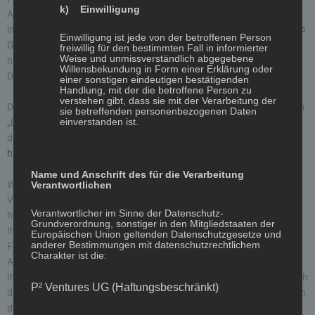
k) Einwilligung
Auf dieser Website sind Plugins des sozialen Netzwerks Facebook
integriert. Anbieter dieses Dienstes ist die Facebook Ireland Limited, 4
Einwilligung ist jede von der betroffenen Person
Grand Canal Square, Dublin 2, Irland. Die erfassten Daten werden
freiwillig für den bestimmten Fall in informierter
Weise und unmissverständlich abgegebene
nach Aussage von Facebook jedoch auch in die USA und in andere
Willensbekundung in Form einer Erklärung oder
Drittländer übertragen.
einer sonstigen eindeutigen bestätigenden
Handlung, mit der die betroffene Person zu
verstehen gibt, dass sie mit der Verarbeitung der
Die Facebook Plugins erkennen Sie an dem Facebook-Logo oder dem
sie betreffenden personenbezogenen Daten
einverstanden ist.
„Like-Button“ („Gefällt mir“) auf dieser Website. Eine Übersicht über
die Facebook Plugins finden Sie hier:
https://developers.facebook.com/docs/plugins/?locale=de_DE
.
Name und Anschrift des für die Verarbeitung
Wenn Sie diese Website besuchen, wird über das Plugin eine direkte
Verantwortlichen
Verbindung zwischen Ihrem Browser und dem Facebook-Server
Verantwortlicher im Sinne der Datenschutz-
hergestellt. Facebook erhält dadurch die Information, dass Sie mit
Grundverordnung, sonstiger in den Mitgliedstaaten der
Ihrer IP-Adresse diese Website besucht haben. Wenn Sie den
Europäischen Union geltenden Datenschutzgesetze und
anderer Bestimmungen mit datenschutzrechtlichem
Facebook „Like-Button“ anklicken während Sie in Ihrem Facebook-
Charakter ist die:
Account eingeloggt sind, können Sie die Inhalte dieser Website auf
Ihrem Facebook-Profil verlinken. Dadurch kann Facebook den Besuch
P² Ventures UG (Haftungsbeschränkt)
dieser Website Ihrem Benutzerkonto zuordnen. Wir weisen darauf hin,
dass wir als Anbieter der Seiten keine Kenntnis vom Inhalt der